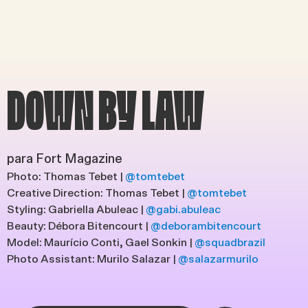
DOWN BY LAW
para Fort Magazine
Photo: Thomas Tebet |
@tomtebet
Creative Direction: Thomas Tebet |
@tomtebet
Styling: Gabriella Abuleac |
@gabi.abuleac
Beauty: Débora Bitencourt |
@deborambitencourt
Model: Maurício Conti, Gael Sonkin |
@squadbrazil
Photo Assistant: Murilo Salazar |
@salazarmurilo