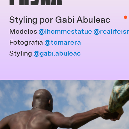
Styling por Gabi Abuleac
Modelos
@lhommestatue
@realifeis
Fotografia
@tomarera
Styling
@gabi.abuleac