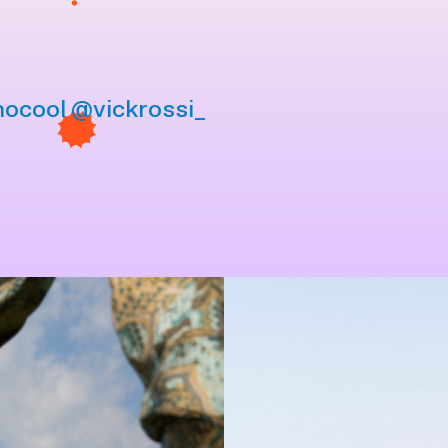
nocool
@vickrossi_