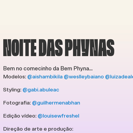
NOITE DAS PHYNAS
Bem no comecinho da Bem Phyna...
Modelos:
@aishambikila
@weslleybaiano
@luizadea
Styling:
@gabi.abuleac
Fotografia:
@guilhermenabhan
Edição vídeo:
@louisewfreshel
Direção de arte e produção: