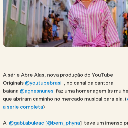
A série Abre Alas, nova produção do YouTube
Originals
@youtubebrasil
, no canal da cantora
baiana
@agnesnunes
faz uma homenagem às mulhe
que abriram caminho no mercado musical para ela. (
a serie completa
)
A
@gabi.abuleac [
@bem_phyna
] teve um imenso p