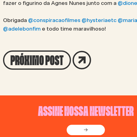
fazer o figurino da Agnes Nunes junto com a
@dione
Obrigada
@conspiracaofilmes
@hysteriaetc
@maria
@adelebonfim
e todo time maravilhoso!
PRÓXIMO POST
ASSINE NOSSA NEWSLETTER
→