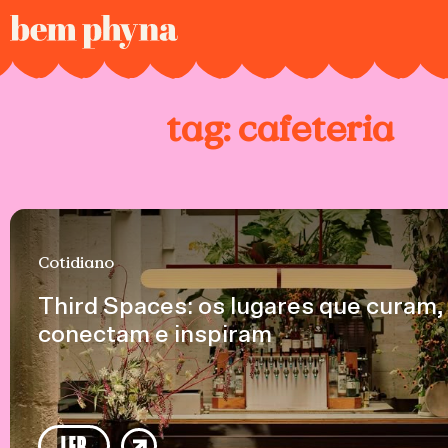
tag:
cafeteria
Cotidiano
Third Spaces: os lugares que curam,
conectam e inspiram
LER