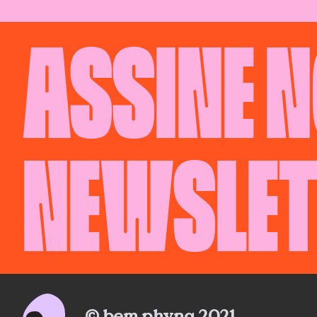
ASSINE 
NEWSLET
© bem phyna 2021