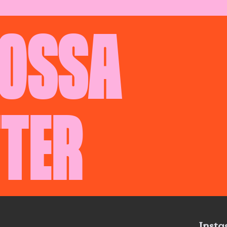
NOSSA
TER
Inst