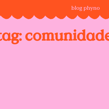
blog phyno
tag:
comunidad