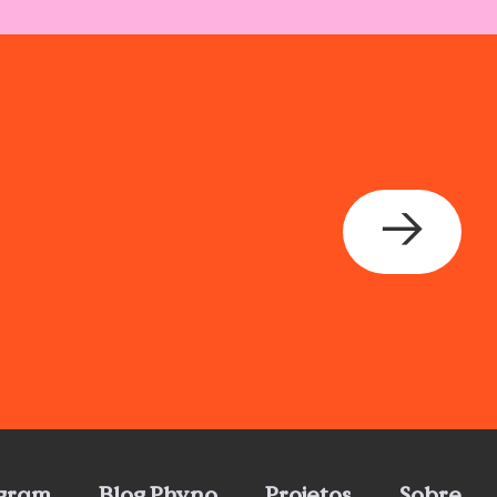
→
agram
Blog Phyno
Projetos
Sobre