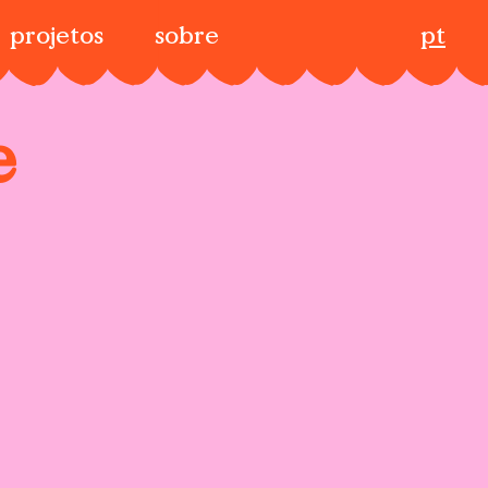
projetos
sobre
pt
e