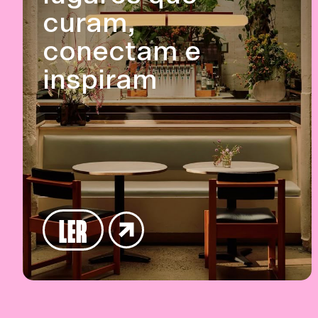
curam,
conectam e
inspiram
LER