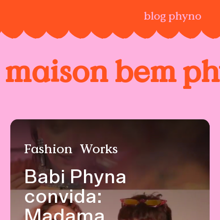
blog phyno
:
maison bem p
Fashion
Works
Babi Phyna
convida:
Madama