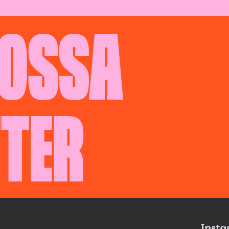
NOSSA
TER
Inst