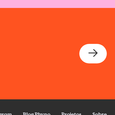
→
agram
Blog Phyno
Projetos
Sobre