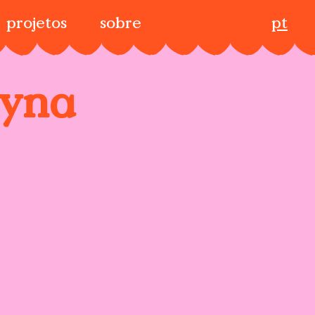
projetos
sobre
pt
hyna