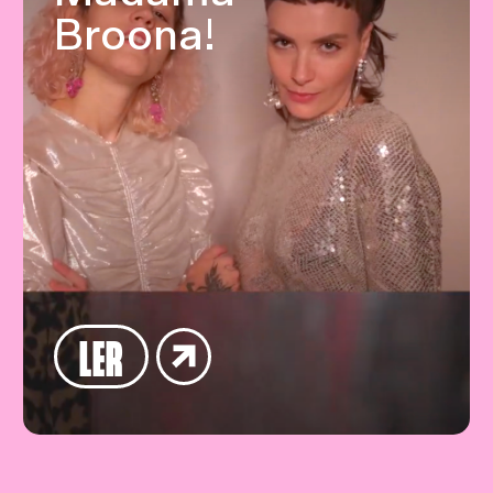
Broona!
LER