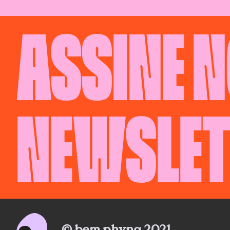
ASSINE 
NEWSLET
© bem phyna 2021