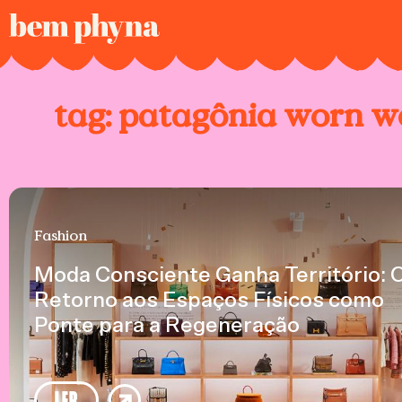
tag:
patagônia worn w
Fashion
Moda Consciente Ganha Território: 
Retorno aos Espaços Físicos como
Ponte para a Regeneração
LER