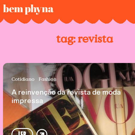
tag:
revista
Cotidiano
Fashion
A reinvenção da revista de moda
impressa
LER