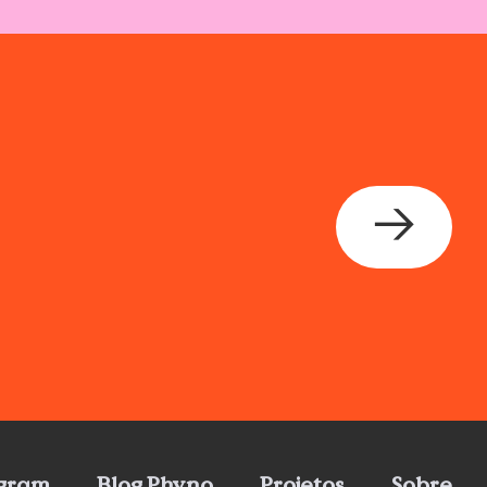
→
agram
Blog Phyno
Projetos
Sobre