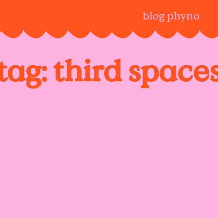
blog phyno
tag:
third space