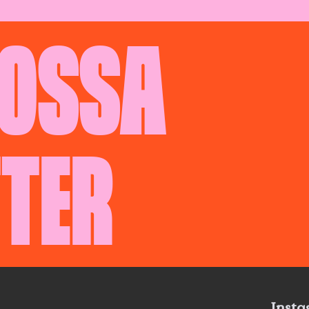
NOSSA
TER
Inst