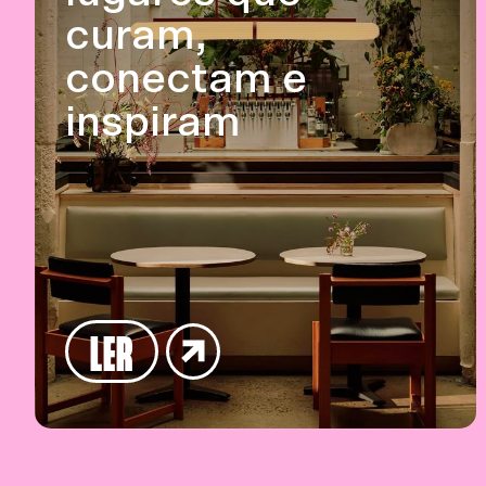
curam,
conectam e
inspiram
LER