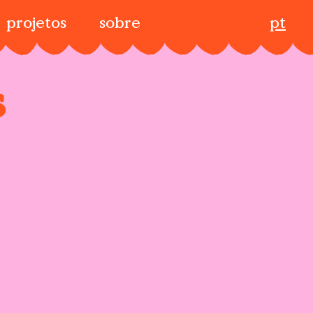
projetos
sobre
pt
s