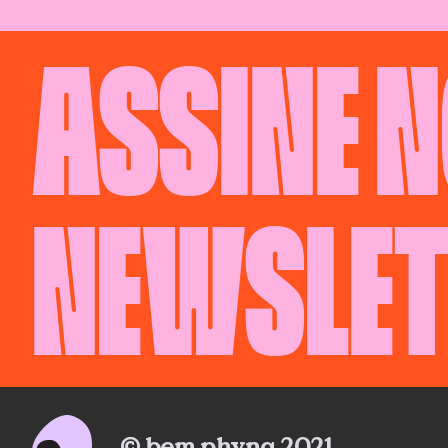
ASSINE 
NEWSLET
© bem phyna 2021