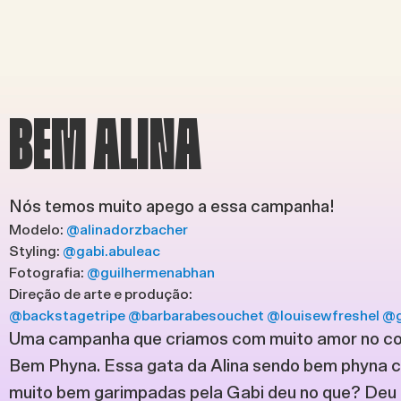
BEM ALINA
Nós temos muito apego a essa campanha!
Modelo:
@alinadorzbacher
Styling:
@gabi.abuleac
Fotografia:
@guilhermenabhan
Direção de arte e produção:
@backstagetripe
@barbarabesouchet
@louisewfreshel
@g
Uma campanha que criamos com muito amor no c
Bem Phyna. Essa gata da Alina sendo bem phyna 
muito bem garimpadas pela Gabi deu no que? Deu 