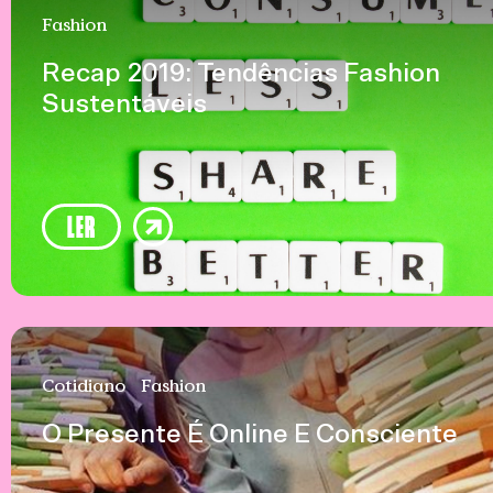
Fashion
Recap 2019: Tendências Fashion
Sustentáveis
LER
Cotidiano
Fashion
O Presente É Online E Consciente