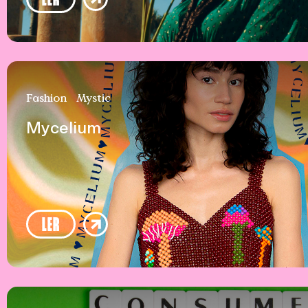
Fashion
Mystic
Mycelium
LER